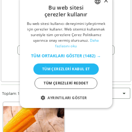
×
Bu web sitesi
علیرضا آقایی
çerezler kullanır
ENGLISH
Bu web sitesi kullanıcı deneyimini iyileştirmek
GERMAN
pin_drop
için çerezler kullanır. Web sitemizi kullanmak
Isfahan - İran
suretiyle tüm çerezlere Çerez Politikamız
RUSSIAN
uyarınca onay vermiş olursunuz.
Daha
fazlasını oku
TURKISH
phone
Ara
TÜM ORTAKLARI GÖSTER
(1482) →
TÜM ÇEREZLERI KABUL ET
TÜM ÇEREZLERI REDDET
En Yeniler
Toplam: 1 İlan
AYRINTILARI GÖSTER