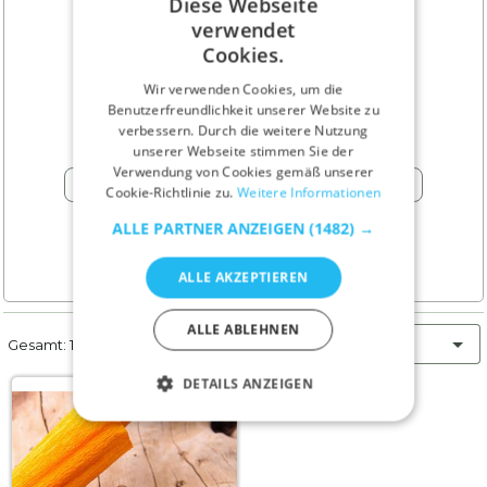
Diese Webseite
verwendet
علیرضا آقایی
ENGLISH
Cookies.
GERMAN
Wir verwenden Cookies, um die
pin_drop
Benutzerfreundlichkeit unserer Website zu
Isfahan - Iran
RUSSIAN
verbessern. Durch die weitere Nutzung
TURKISH
unserer Webseite stimmen Sie der
Verwendung von Cookies gemäß unserer
phone
Anruf
Cookie-Richtlinie zu.
Weitere Informationen
ALLE PARTNER ANZEIGEN
(1482) →
ALLE AKZEPTIEREN
ALLE ABLEHNEN
Die Neusten
Gesamt: 1 Werbung
DETAILS ANZEIGEN