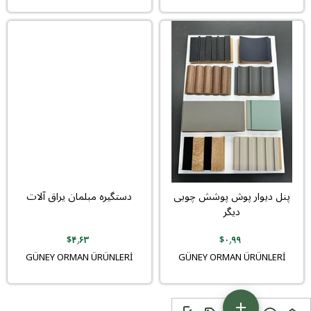
پنل دیوار پوش پوشش چوبی
دستگیره مبلمان یراق آلات
دیگر
‎$۴٫۶۳
‎$۰٫۹۹
GÜNEY ORMAN ÜRÜNLERİ
GÜNEY ORMAN ÜRÜNLERİ
add